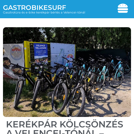
GASTROBIKESURF
Gasztrotúra és e-bike kerékpár bérlés a Velencei-tónál
KERÉKPÁR KÖLCSÖNZÉS
A VELENCEI-TÓNÁL –