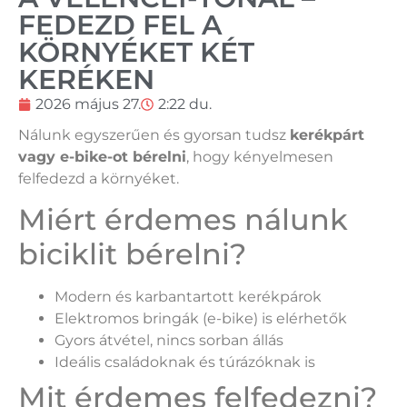
FEDEZD FEL A
KÖRNYÉKET KÉT
KERÉKEN
2026 május 27.
2:22 du.
Nálunk egyszerűen és gyorsan tudsz
kerékpárt
vagy e-bike-ot bérelni
, hogy kényelmesen
felfedezd a környéket.
Miért érdemes nálunk
biciklit bérelni?
Modern és karbantartott kerékpárok
Elektromos bringák (e-bike) is elérhetők
Gyors átvétel, nincs sorban állás
Ideális családoknak és túrázóknak is
Mit érdemes felfedezni?