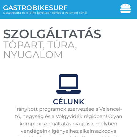
GASTROBIKESURF
Gasztrotúra és e-bike kerékpár bérlés a Velencei-tónál
SZOLGÁLTATÁS
TÓPART, TÚRA,
NYUGALOM
CÉLUNK
Irányított programok szervezése a Velencei-
tó, hegység és a Völgyvidék régióban! Olyan
komplex szolgáltatás nyújtása, melyben
vendégeink igényeihez alkalmazkodva