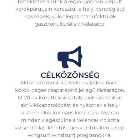
betekintés adunk a régió újonnan kiépült
kerékpárútjain keresztül, a helyi vendéglátó
egységek, különleges manufaktúrák
gasztrokulturális kínálataiba.
CÉLKÖZÖNSÉG
Aktív túrizmust kedvelő családok, baráti
körök, céges csapatépítő jellegű társaságok.
12-70 év közötti korosztály, akik szeretik az
aktív kikapcsolódást és nyitottak a helyi
kistermelők kulináris kínálatára. Nyáron
mindez kiegészülne a Velencei -tó adta
vízisportolási lehetőségekkel (túrakenú, sup,
wingsurf, windsurf) programokkal.