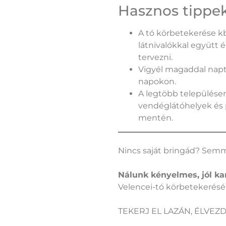
Hasznos tippek
A tó körbetekerése k
látnivalókkal együtt
tervezni.
Vigyél magaddal napte
napokon.
A legtöbb településen
vendéglátóhelyek és 
mentén.
Nincs saját bringád? Sem
Nálunk kényelmes, jól ka
Velencei-tó körbetekerésé
TEKERJ EL LAZÁN, ÉLVEZD