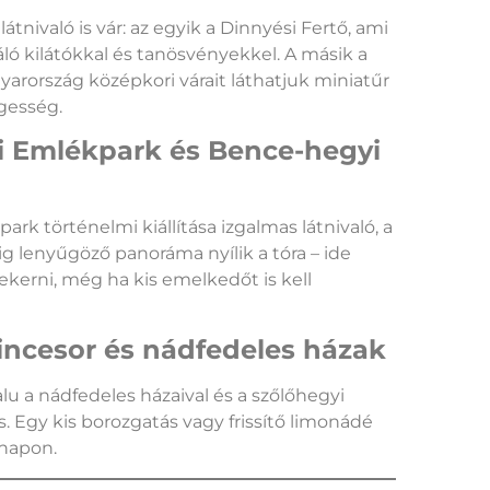
tnivaló is vár: az egyik a Dinnyési Fertő, ami
ó kilátókkal és tanösvényekkel. A másik a
yarország középkori várait láthatjuk miniatűr
egesség.
i Emlékpark és Bence-hegyi
rk történelmi kiállítása izgalmas látnivaló, a
g lenyűgöző panoráma nyílik a tóra – ide
erni, még ha kis emelkedőt is kell
incesor és nádfedeles házak
lu a nádfedeles házaival és a szőlőhegyi
s. Egy kis borozgatás vagy frissítő limonádé
 napon.