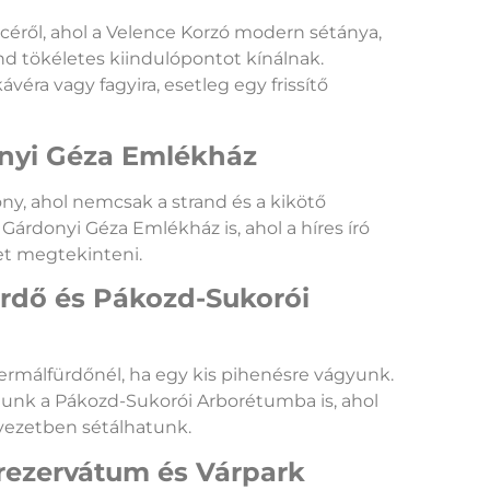
céről, ahol a Velence Korzó modern sétánya,
nd tökéletes kiindulópontot kínálnak.
véra vagy fagyira, esetleg egy frissítő
nyi Géza Emlékház
ny, ahol nemcsak a strand és a kikötő
árdonyi Géza Emlékház is, ahol a híres író
et megtekinteni.
ürdő és Pákozd-Sukorói
rmálfürdőnél, ha egy kis pihenésre vágyunk.
atunk a Pákozd-Sukorói Arborétumba is, ahol
yezetben sétálhatunk.
rezervátum és Várpark