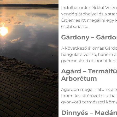
Indulhatunk például Velen
vendéglátóhelyei és a stra
Érdemes itt megállni egy ká
csobbanásra.
Gárdony – Gárdo
A következő állomás Gárdo
hangulata vonzó, hanem a G
gyermekkori otthonát leh
Agárd – Termálf
Arborétum
Agárdon megállhatunk a te
Innen kis kitérővel eljuth
gyönyörű természeti körn
Dinnyés – Madár