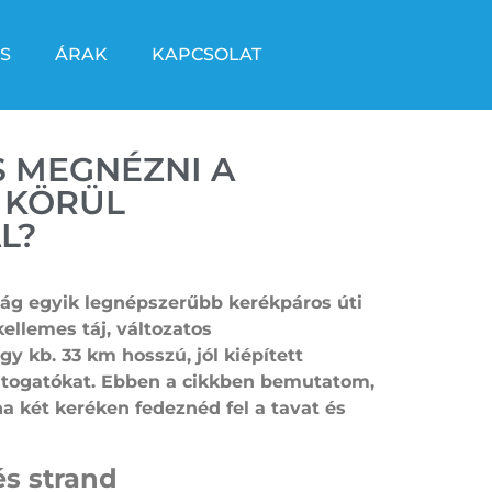
S
ÁRAK
KAPCSOLAT
 MEGNÉZNI A
 KÖRÜL
L?
zág egyik legnépszerűbb kerékpáros úti
kellemes táj, változatos
y kb. 33 km hosszú, jól kiépített
látogatókat. Ebben a cikkben bemutatom,
 két keréken fedeznéd fel a tavat és
és strand