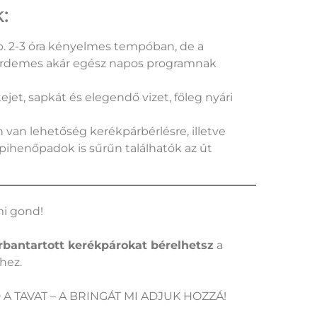
:
b. 2-3 óra kényelmes tempóban, de a
 érdemes akár egész napos programnak
jet, sapkát és elegendő vizet, főleg nyári
 van lehetőség kerékpárbérlésre, illetve
pihenőpadok is sűrűn találhatók az út
mi gond!
rbantartott kerékpárokat bérelhetsz
a
hez.
 A TAVAT – A BRINGÁT MI ADJUK HOZZÁ!