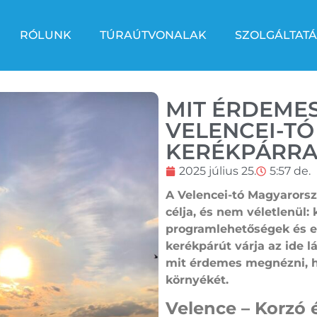
RÓLUNK
TÚRAÚTVONALAK
SZOLGÁLTATÁ
MIT ÉRDEMES
VELENCEI-TÓ
KERÉKPÁRRA
2025 július 25.
5:57 de.
A Velencei-tó Magyarors
célja, és nem véletlenül: 
programlehetőségek és eg
kerékpárút várja az ide 
mit érdemes megnézni, ha
környékét.
Velence – Korzó 