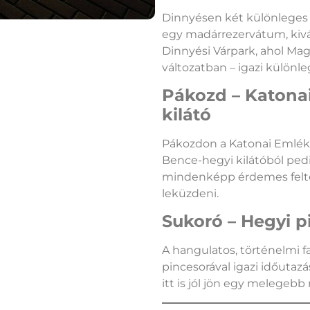
Dinnyésen két különleges lá
egy madárrezervátum, kivál
Dinnyési Várpark, ahol Mag
változatban – igazi különl
Pákozd – Katona
kilátó
Pákozdon a Katonai Emlékpa
Bence-hegyi kilátóból pedi
mindenképp érdemes feltek
leküzdeni.
Sukoró – Hegyi p
A hangulatos, történelmi fa
pincesorával igazi időutazá
itt is jól jön egy melegebb