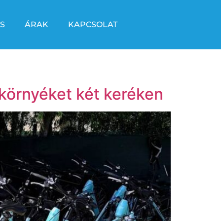
S
ÁRAK
KAPCSOLAT
 környéket két keréken