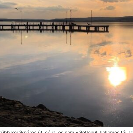
bb kerékpáros úti célja, és nem véletlenül: kellemes táj,