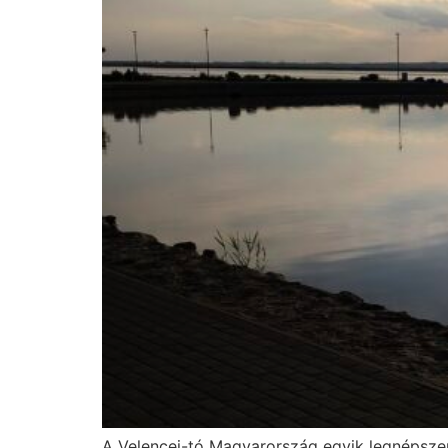
A Velencei-tó Magyarország egyik legnépszerű