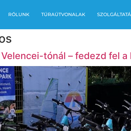
RÓLUNK
TÚRAÚTVONALAK
SZOLGÁLTATÁ
nos
Velencei-tónál – fedezd fel a