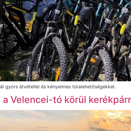
ál gyors átvétellel és kényelmes túralehetőségekkel.
a Velencei-tó körül kerékpárr